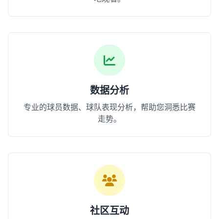
数据分析
专业的球员数据、球队表现分析，帮助您洞悉比赛
走势。
社区互动