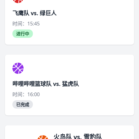
飞鹰队 vs. 绿巨人
时间：15:45
进行中
哔哩哔哩篮球队 vs. 猛虎队
时间：16:00
已完成
火鸟队 vs. 雪豹队